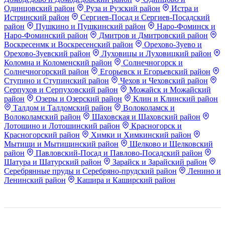
Одинцовский район
Руза и Рузский район
Истра и
Истринский район
Сергиев-Посад и Сергиев-Посадский
район
Пушкино и Пушкинский район
Наро-Фоминск и
Наро-Фоминский район
Дмитров и Дмитровский район
Воскресенмк и Воскресенский район
Орехово-Зуево и
Орехово-Зуевский район
Луховицы и Луховицкий район
Коломна и Коломенский район
Солнечногорск и
Солнечногорский район
Егорьевск и Егорьевский район
Ступино и Ступинский район
Чехов и Чеховский район
Серпухов и Серпуховский район
Можайск и Можайский
район
Озеры и Озерский район
Клин и Клинский район
Талдом и Талдомский район
Волоколамск и
Волоколамский район
Шаховская и Шаховский район
Лотошино и Лотошинский район
Красногорск и
Красногорский район
Химки и Химкинский район
Мытищи и Мытищинский район
Щелково и Щелковский
район
Павловский-Посад и Павлово-Посадский район
Шатура и Шатурский район
Зарайск и Зарайский район
Серебрянные пруды и Серебряно-прудский район
Ленино и
Ленинский район
Кашира и Каширский район