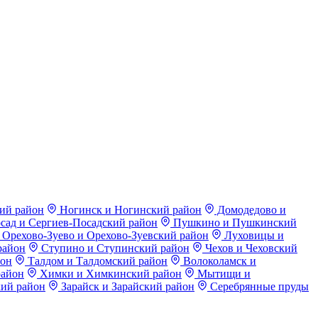
ий район
Ногинск и Ногинский район
Домодедово и
сад и Сергиев-Посадский район
Пушкино и Пушкинский
Орехово-Зуево и Орехово-Зуевский район
Луховицы и
район
Ступино и Ступинский район
Чехов и Чеховский
йон
Талдом и Талдомский район
Волоколамск и
район
Химки и Химкинский район
Мытищи и
ий район
Зарайск и Зарайский район
Серебрянные пруды