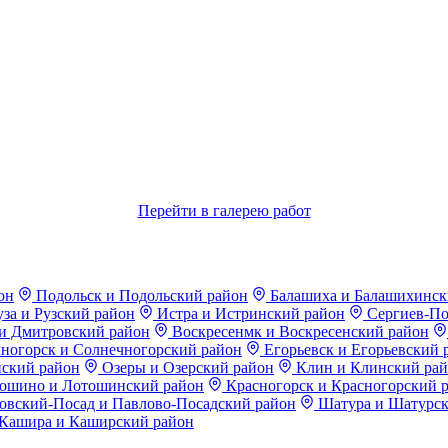
Перейти в галерею работ
он
Подольск и Подольский район
Балашиха и Балашихинск
за и Рузский район
Истра и Истринский район
Сергиев-По
и Дмитровский район
Воскресенмк и Воскресенский район
ногорск и Солнечногорский район
Егорьевск и Егорьевский 
ский район
Озеры и Озерский район
Клин и Клинский ра
ошино и Лотошинский район
Красногорск и Красногорский 
вский-Посад и Павлово-Посадский район
Шатура и Шатурск
Кашира и Каширский район