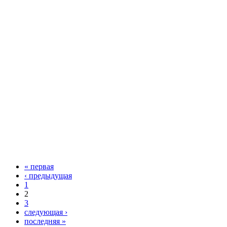
« первая
‹ предыдущая
1
2
3
следующая ›
последняя »