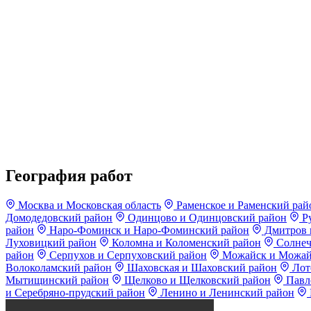
География работ
Москва и Московская область
Раменское и Раменский рай
Домодедовский район
Одинцово и Одинцовский район
Ру
район
Наро-Фоминск и Наро-Фоминский район
Дмитров 
Луховицкий район
Коломна и Коломенский район
Солнеч
район
Серпухов и Серпуховский район
Можайск и Можай
Волоколамский район
Шаховская и Шаховский район
Лот
Мытищинский район
Щелково и Щелковский район
Павло
и Серебряно-прудский район
Ленино и Ленинский район