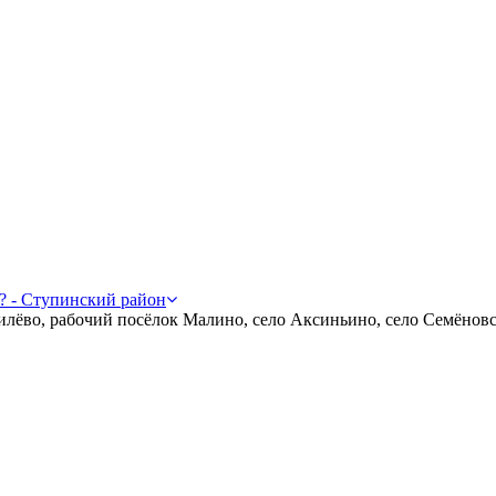
а? - Ступинский район
лёво, рабочий посёлок Малино, село Аксиньино, село Семёновс